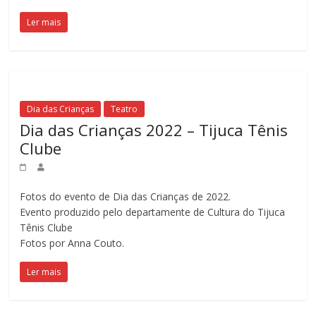
Teatro,
dança,
Ler mais
galeria
e
eventos
culturais.
Dia das Crianças
Teatro
Dia das Crianças 2022 – Tijuca Tênis
Clube
Fotos do evento de Dia das Crianças de 2022.
Evento produzido pelo departamente de Cultura do Tijuca
Tênis Clube
Fotos por Anna Couto.
Ler mais