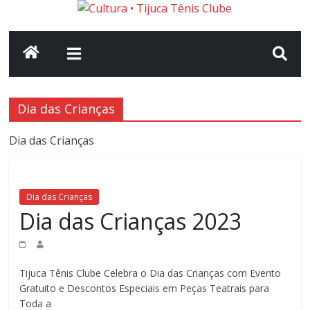
Pular
Cultura
para
o
conteúdo
•
Tijuca
Dia das Crianças
Tênis
Dia das Crianças
Clube
Dia das Crianças
Dia das Crianças 2023
Seu
portal
de
cultura
Tijuca Tênis Clube Celebra o Dia das Crianças com Evento
no
Gratuito e Descontos Especiais em Peças Teatrais para
clube.
Toda a