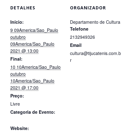
DETALHES
ORGANIZADOR
Início:
Departamento de Cultura
Telefone
9 09America/Sao_Paulo
outubro
2132949326
09America/Sao_Paulo
Email
2021 @ 13:00
cultura@tijucatenis.com.b
Final:
r
10 10America/Sao_Paulo
Ver site do Organizador
outubro
10America/Sao_Paulo
2021 @ 17:00
Preço:
Livre
Categoria de Evento:
Galeria
Website:
culturatijucatenis.com.br