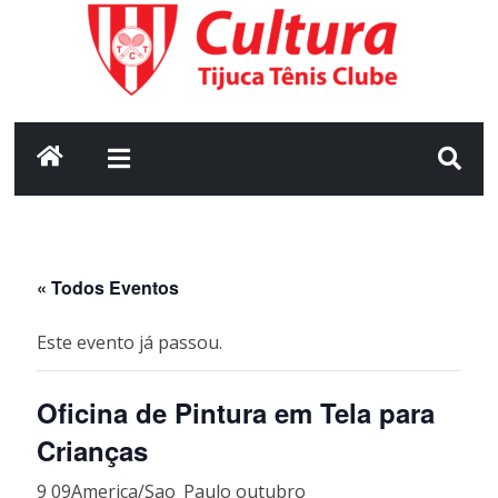
Pular
para
o
conteúdo
Cultura
•
Tijuca
« Todos Eventos
Tênis
Este evento já passou.
Clube
Oficina de Pintura em Tela para
Seu
Crianças
portal
de
9 09America/Sao_Paulo outubro