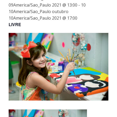
cultura
09America/Sao_Paulo 2021 @ 13:00
-
10
no
10America/Sao_Paulo outubro
clube.
10America/Sao_Paulo 2021 @ 17:00
Teatro,
LIVRE
dança,
galeria
e
eventos
culturais.