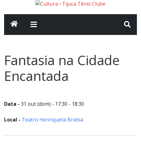
Pular
Cultura
para
o
conteúdo
•
Tijuca
Fantasia na Cidade
Tênis
Encantada
Clube
Seu
Data -
31 out (dom) - 17:30 - 18:30
portal
de
Local -
Teatro Henriqueta Brieba
cultura
no
clube.