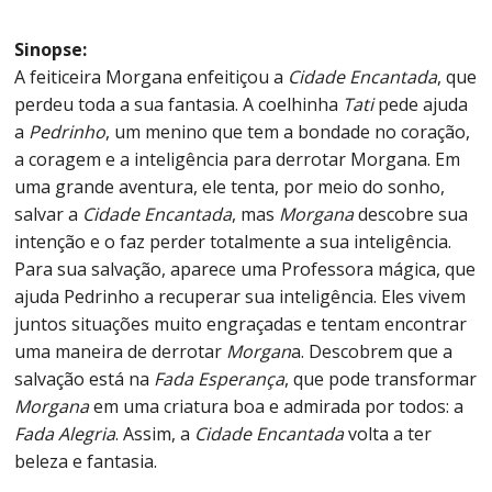
Teatro,
dança,
Sinopse:
galeria
A feiticeira Morgana enfeitiçou a
Cidade Encantada
, que
e
perdeu toda a sua fantasia. A coelhinha
Tati
pede ajuda
eventos
a
Pedrinho
, um menino que tem a bondade no coração,
culturais.
a coragem e a inteligência para derrotar Morgana. Em
uma grande aventura, ele tenta, por meio do sonho,
salvar a
Cidade Encantada
, mas
Morgana
descobre sua
intenção e o faz perder totalmente a sua inteligência.
Para sua salvação, aparece uma Professora mágica, que
ajuda Pedrinho a recuperar sua inteligência. Eles vivem
juntos situações muito engraçadas e tentam encontrar
uma maneira de derrotar
Morgan
a. Descobrem que a
salvação está na
Fada Esperança
, que pode transformar
Morgana
em uma criatura boa e admirada por todos: a
Fada Alegria
. Assim, a
Cidade Encantada
volta a ter
beleza e fantasia.