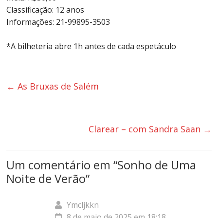
Classificação: 12 anos
Informações: 21-99895-3503
*A bilheteria abre 1h antes de cada espetáculo
←
As Bruxas de Salém
Clarear – com Sandra Saan
→
Um comentário em “
Sonho de Uma
Noite de Verão
”
Ymcljkkn
8 de maio de 2025 em 18:18