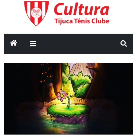
Pular
para
o
conteúdo
Cultura
•
Tijuca
Tênis
Clube
Seu
portal
de